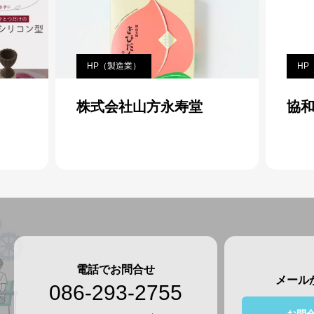
HP（製造業）
HP
株式会社山方永寿堂
協
電話でお問合せ
メール
086-293-2755
お問