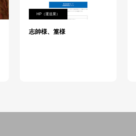
HP（運送業）
志帥様、篁様