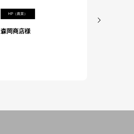
HP（農業）
HP（医療

森岡商店様
マツモト