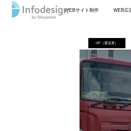
事例
HP（運
WEBサイト制作
WEB広
HP（運送業）