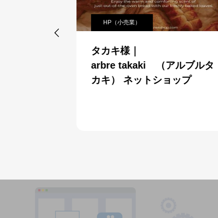
HP（小売業）

タカキ様｜
arbre takaki （アルブルタ
カキ） ネットショップ