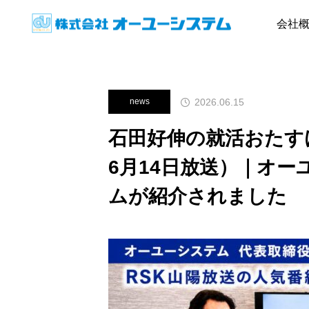
News
news
石田好伸の就活
会社
2026.06.15
news
石田好伸の就活おたすけ
6月14日放送）｜オ
ムが紹介されました