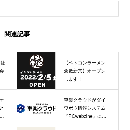
関連記事
会社
【ベトコンラーメン
会
倉敷新京】オープン
します！
オ
車楽クラウドがダイ
と
ワボウ情報システム
し
『PCwebzine』に掲
載されました！