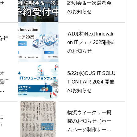
せ
説明会＆一次選考会
のお知らせ
7/10(木)Next Innovati
を行
on ITフェア2025開催
のお知らせ
4オ
5/22(水)OUS IT SOLU
IT
TION FAIR 2024 開催
ご
のお知らせ
物流ウィークリー掲
に
載のお知らせ（ホー
！
ムページ制作サービ