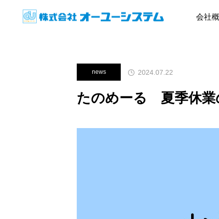
News
news
たのめーる 夏
会社
2024.07.22
news
たのめーる 夏季休業